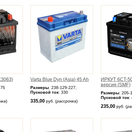
3063)
Varta Blue Dyn (Asia) 45 Ah
ИРКУТ 6CT-5
версия (SMF)
175
Размеры
: 238-129-227;
Пусковой ток
: 330
Размеры
: 205-
Пусковой ток
:
335,00
чка
)
руб. (
рассрочка
)
235,00
руб. (
ра