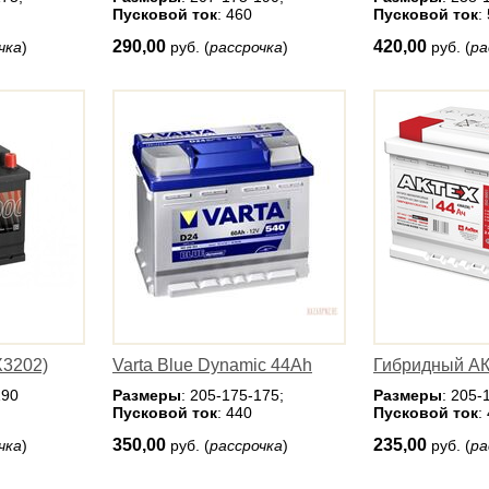
Пусковой ток
: 460
Пусковой ток
:
290,00
420,00
чка
)
руб. (
рассрочка
)
руб. (
ра
3202)
Varta Blue Dynamic 44Ah
Гибридный А
190
Размеры
: 205-175-175;
Размеры
: 205-
Пусковой ток
: 440
Пусковой ток
:
350,00
235,00
чка
)
руб. (
рассрочка
)
руб. (
ра