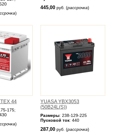
 520
445,00
руб. (
рассрочка
)
ссрочка
)
КТЕХ 44
YUASA YBX3053
(50B24L(S))
175-175;
 430
Размеры
: 238-129-225
Пусковой ток
: 440
ссрочка
)
287,00
руб. (
рассрочка
)