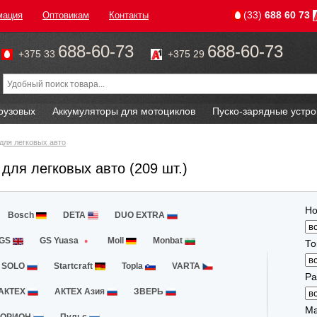
(33)
688 60 73
мация
Оптовикам
Контакты
688-60-73
688-60-73
+375 33
+375 29
рузовых
Аккумуляторы для мотоциклов
Пуско-зарядные устро
для легковых авто
для легковых авто (209 шт.)
Но
Bosch
DETA
DUO EXTRA
GS
GS Yuasa
Moll
Monbat
То
SOLO
Startcraft
Topla
VARTA
Ра
АКТЕХ
АКТЕХ Азия
ЗВЕРЬ
Ма