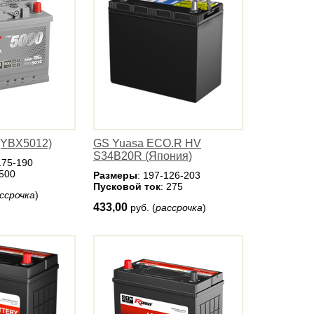
(YBX5012)
GS Yuasa ECO.R HV
S34B20R (Япония)
175-190
 500
Размеры
: 197-126-203
Пусковой ток
: 275
ссрочка
)
433,00
руб. (
рассрочка
)