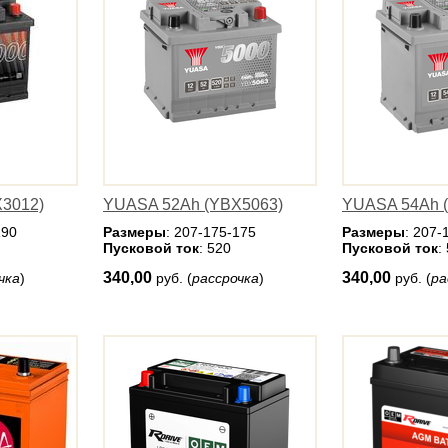
3012)
YUASA 52Ah (YBX5063)
YUASA 54Ah 
190
Размеры
: 207-175-175
Размеры
: 207-
Пусковой ток
: 520
Пусковой ток
:
340,00
340,00
чка
)
руб. (
рассрочка
)
руб. (
ра