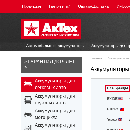
Продукция
Где купить?
Оплата/Доставка
Инфор
Автомобильные аккумуляторы
Аккумуляторы для г
Главная
→
Аккумуляторы 
> ГАРАНТИЯ ДО 5 ЛЕТ
<
Аккумуляторы 
Аккумуляторы для
легковых авто
Все бренды
Аккумуляторы для
EXIDE
грузовых авто
RDrive
Аккумуляторы для
мотоцикла
Yuasa
Аккумуляторы для