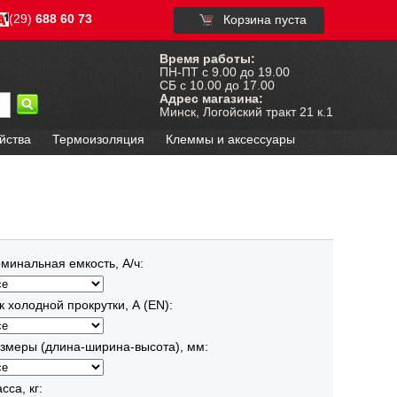
(29)
688 60 73
Корзина пуста
Время работы:
ПН-ПТ с 9.00 до 19.00
СБ с 10.00 до 17.00
Адрес магазина:
Минск, Логойский тракт 21 к.1
йства
Термоизоляция
Клеммы и аксессуары
минальная емкость, А/ч:
к холодной прокрутки, А (EN):
змеры (длина-ширина-высота), мм:
сса, кг: