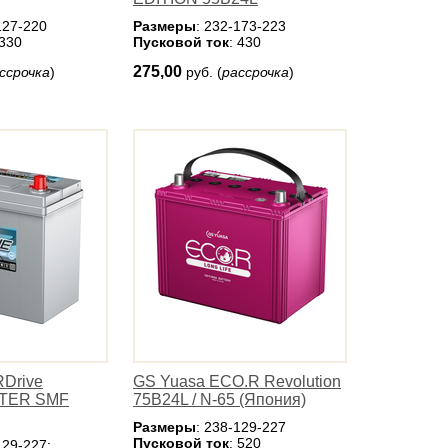
127-220
Размеры
: 232-173-223
 330
Пусковой ток
: 430
275,00
ссрочка
)
руб. (
рассрочка
)
RDrive
GS Yuasa ECO.R Revolution
NTER SMF
75B24L / N-65 (Япония)
Размеры
: 238-129-227
Пусковой ток
: 520
129-227;