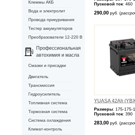
Клеммы АКБ
Пусковой ток
: 460
Вода и электролит
290,00
руб. (
рассро
Провода прикуривания
Тестер аккумуляторов
Преобразователи 12-220 В
Профессиональная
автохимия и масла
Смазки и присадки
Двигатель
Трансмиссия
Гидроусилитель
YUASA 42Ah (YBX
Топливная система
Размеры
: 175-175-
Тормозная система
Пусковой ток
: 390
Система охлаждения
283,00
руб. (
рассро
Климат-контроль