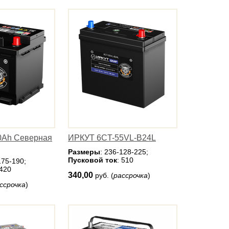
0Ah Северная
ИРКУТ 6CT-55VL-B24L
Размеры
: 236-128-225;
Пусковой ток
: 510
175-190;
 420
340,00
руб. (
рассрочка
)
ссрочка
)