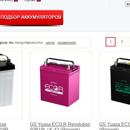
ОРИОН
Пульс
1
2
ров по
популярности
цене
названию
ise
GS Yuasa ECO.R Revolution
GS Yuasa EC
B19R
50B19L / K-42 (Япония)
(Япония)