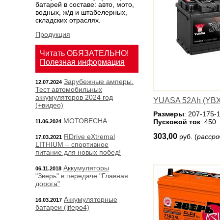
батарей в составе: авто, мото,
водных, ж/д и штабелерных,
складских отраслях.
Продукция
Читать ОБЯЗАТЕЛЬНО!
Полезная информация
Зарубежные амперы.
12.07.2024
Тест автомобильных
аккумуляторов 2024 год
YUASA 52Ah (YBX
(+видео)
Размеры
: 207-175-
МОТОВЕСНА
Пусковой ток
: 450
11.06.2024
303,00
RDrive eXtremal
руб. (
рассро
17.03.2021
LITHIUM – спортивное
питание для новых побед!
Аккумуляторы
06.11.2018
"Зверь" в передаче "Главная
дорога"
Аккумуляторные
16.03.2017
батареи (lifepo4)