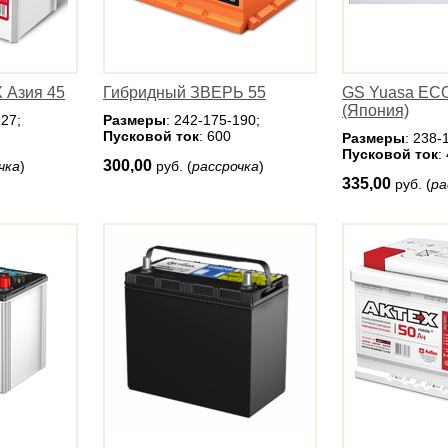
 Азия 45
Гибридный ЗВЕРЬ 55
GS Yuasa EC
(Япония)
227;
Размеры
: 242-175-190;
Пусковой ток
: 600
Размеры
: 238-
Пусковой ток
:
300,00
чка
)
руб. (
рассрочка
)
335,00
руб. (
ра