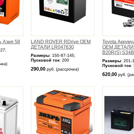
 Азия 58
LAND ROVER RDrive OEM
Toyota Аккуму
ДЕТАЛИ LR047630
OEM ДЕТАЛИ
227;
B20R(S) S34
Размеры
: 150-87-145;
Пусковой ток
: 200
Размеры
: 201-
чка
)
Пусковой ток
:
290,00
руб. (
рассрочка
)
620,00
руб. (
ра