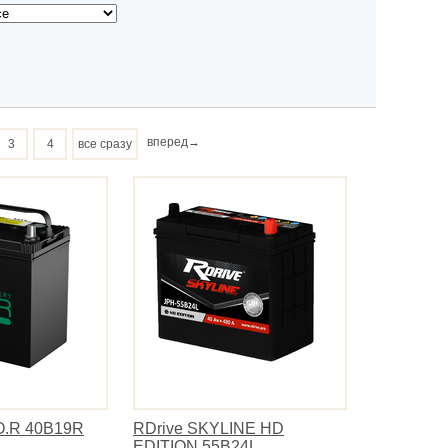
вперед→
3
4
все сразу
O.R 40B19R
RDrive SKYLINE HD
EDITION 55B24L