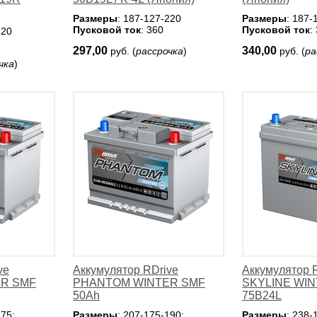
Размеры
: 187-127-220
Размеры
: 187-
Пусковой ток
: 360
Пусковой ток
:
220
297,00
340,00
руб. (
рассрочка
)
руб. (
ра
чка
)
ve
Аккумулятор RDrive
Аккумулятор 
R SMF
PHANTOM WINTER SMF
SKYLINE WI
50Ah
75B24L
175;
Размеры
: 207-175-190;
Размеры
: 238-