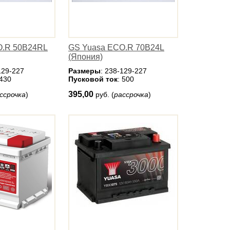
O.R 50B24RL
GS Yuasa ECO.R 70B24L
(Япония)
129-227
Размеры
: 238-129-227
 430
Пусковой ток
: 500
395,00
ссрочка
)
руб. (
рассрочка
)