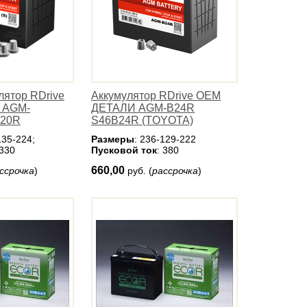
лятор RDrive
Аккумулятор RDrive OEM
 AGM-
ДЕТАЛИ AGM-B24R
B20R
S46B24R (TOYOTA)
135-224;
Размеры
: 236-129-222
 330
Пусковой ток
: 380
660,00
ссрочка
)
руб. (
рассрочка
)