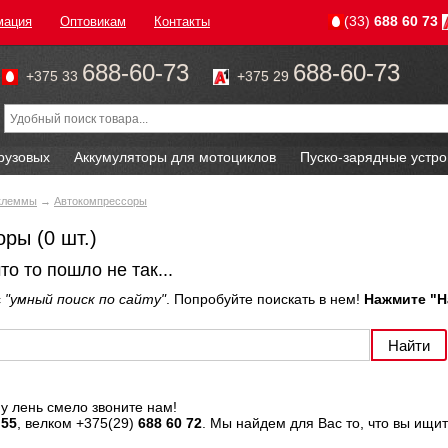
(33)
688 60 73
мация
Оптовикам
Контакты
688-60-73
688-60-73
+375 33
+375 29
рузовых
Аккумуляторы для мотоциклов
Пуско-зарядные устро
 клеммы
→
Автокомпрессоры
ры (0 шт.)
что то пошло не так...
с
"умный поиск по сайту"
. Попробуйте поискать в нем!
Нажмите "На
у лень смело звоните нам!
 55
, велком +375(29)
688 60 72
. Мы найдем для Вас то, что вы ищит