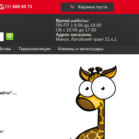
(29)
688 60 73
Корзина пуста
Время работы:
ПН-ПТ с 9.00 до 19.00
СБ с 10.00 до 17.00
Адрес магазина:
Минск, Логойский тракт 21 к.1
йства
Термоизоляция
Клеммы и аксессуары
йти"....
е!