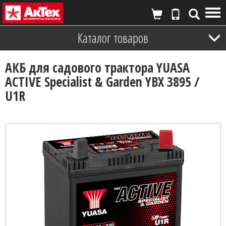
Tog
nav
Каталог товаров
АКБ для садового трактора YUASA
ACTIVE Specialist & Garden YBX 3895 /
U1R