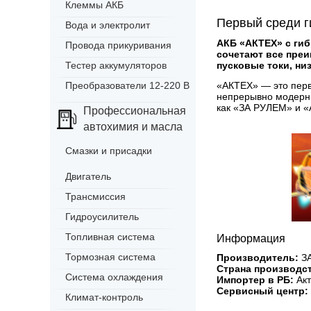
Клеммы АКБ
Первый среди г
Вода и электролит
АКБ «АКТЕХ» с гиб
Провода прикуривания
сочетают все пре
Тестер аккумуляторов
пусковые токи, ни
Преобразователи 12-220 В
«АКТЕХ» — это первы
непрерывно модерни
как «ЗА РУЛЕМ» и 
Профессиональная
автохимия и масла
Смазки и присадки
Двигатель
Трансмиссия
Гидроусилитель
Топливная система
Информация
Тормозная система
Производитель:
ЗА
Страна производст
Система охлаждения
Импортер в РБ:
Акт
Сервисный центр:
Климат-контроль