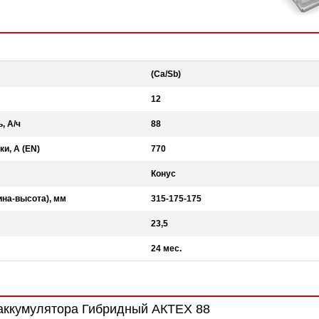
(Ca/Sb)
12
, А/ч
88
ки, А (EN)
770
Конус
на-высота), мм
315-175-175
23,5
24 мес.
аккумулятора Гибридный АКТЕХ 88