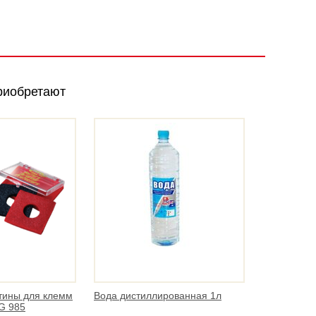
риобретают
тины для клемм
Вода дистиллированная 1л
G 985