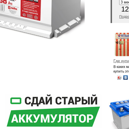
12
Подро
Где куп
В каких 
купить эт