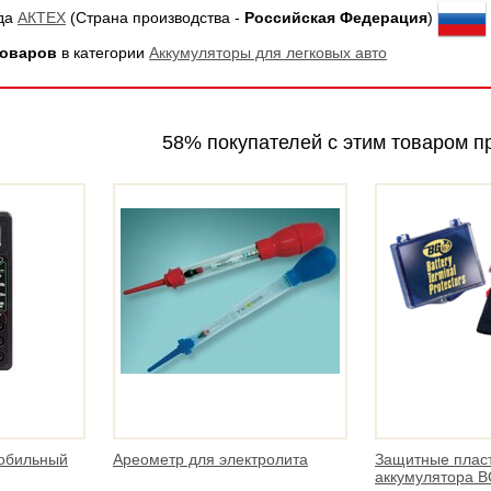
нда
АКТЕХ
(Страна производства -
Российская Федерация
)
товаров
в категории
Аккумуляторы для легковых авто
58% покупателей с этим товаром п
мобильный
Ареометр для электролита
Защитные плас
аккумулятора B