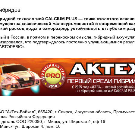
ибридов
ридной технологией CALCIUM PLUS — точка «золотого сечени
имущества классической малосурьмянистой и современной ка
зкий расход воды и саморазряд, устойчивость к глубоким раз
й в России, в прямом и переносном смысле, гибридный аккумулято
зировался, что подтверждалось постоянно улучшающимися результ
«АВТОРЕВЮ».
О "АкТех-Байкал", 665420, г. Свирск, Иркутская область, Промучасто
ва:
Российская Федерация
-деталь ООО 220090, г. Минск, ул. Широкая 4, оф 16
Минск, ул. Широкая 4, пом. 16