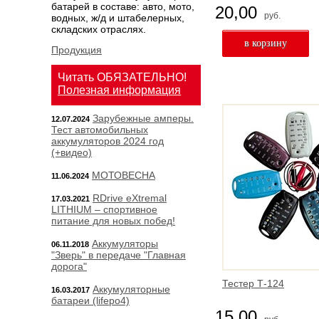
батарей в составе: авто, мото,
20,00
руб.
водных, ж/д и штабелерных,
складских отраслях.
Продукция
Читать ОБЯЗАТЕЛЬНО!
Полезная информация
Зарубежные амперы.
12.07.2024
Тест автомобильных
аккумуляторов 2024 год
(+видео)
МОТОВЕСНА
11.06.2024
RDrive eXtremal
17.03.2021
LITHIUM – спортивное
питание для новых побед!
Аккумуляторы
06.11.2018
"Зверь" в передаче "Главная
дорога"
Тестер Т-124
Аккумуляторные
16.03.2017
батареи (lifepo4)
15,00