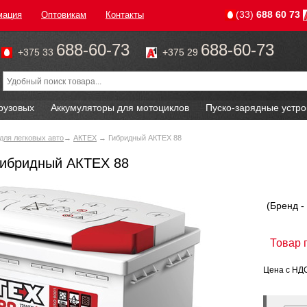
(33)
688 60 73
мация
Оптовикам
Контакты
688-60-73
688-60-73
+375 33
+375 29
рузовых
Аккумуляторы для мотоциклов
Пуско-зарядные устро
для легковых авто
→
АКТЕХ
→ Гибридный АКТЕХ 88
Гибридный АКТЕХ 88
(Бренд -
Товар 
Цена с НД