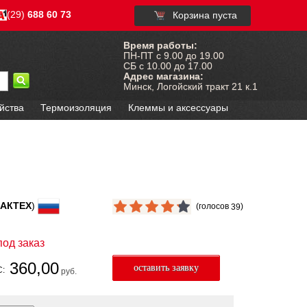
(29)
688 60 73
Корзина пуста
Время работы:
ПН-ПТ с 9.00 до 19.00
СБ с 10.00 до 17.00
Адрес магазина:
Минск, Логойский тракт 21 к.1
йства
Термоизоляция
Клеммы и аксессуары
АКТЕХ
)
(голосов
)
39
под заказ
360,00
С:
руб.