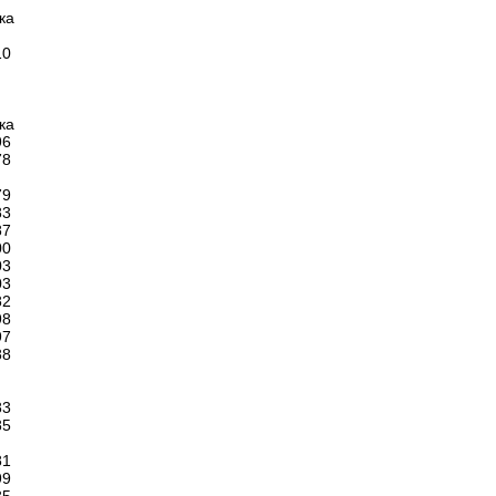
ка
10
ка
96
78
79
83
87
00
03
03
82
98
97
88
83
85
81
99