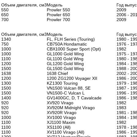
Объем двигателя, см3
Модель
Год выпус
550
Prowler 550
2009
650
Prowler 650
2006 - 20
700
Prowler 700
2009
Объем двигателя, см3
Модель
Год выпус
1340
FL, FLH Series (Touring)
1980 - 19
750
CB750A Hondamatic
1976 - 19
1000
CBX1000 Super Sport (Opt)
1982
1000
GL1000 Gold Wing
1975 - 19
1100
GL1100 Gold Wing
1980 - 19
1200
GL1200 Gold Wing
1984 - 19
1500
GL1500 Gold Wing
1988 - 20
1638
1638 Chief
2002 - 20
1200
1200 ZG1200 Voyager XII
1986 - 20
1300
KZ1300 Touring
1979 - 19
1500
VN1500 Vulcan 88, SE
1987 - 19
1500
VN1500-C Vulcan L
1996 - 19
1400
GV1400GC, D, T Cavalcade
1986 - 19
920
XV920 Virago
1982
920
XV920M Midnight Virago
1983
920
XV920R Virago
1981 - 19
1000
XV1000 Virago
1984 - 19
1100
XJ1100 Maxim
1982
1100
XS1100 (All)
1978 - 19
1100
XV1100 Virago (All)
1986 - 19