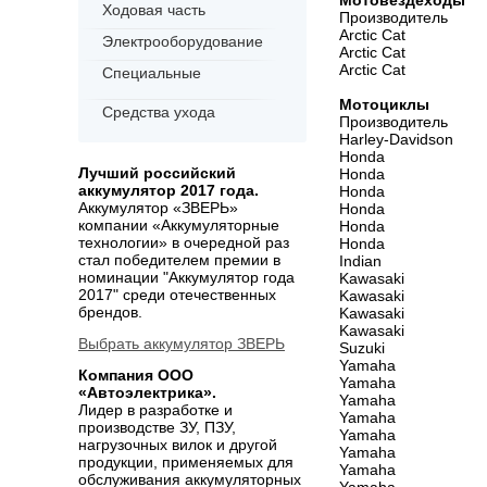
Мотовездеходы
Ходовая часть
Производитель
Arctic Cat
Электрооборудование
Arctic Cat
Arctic Cat
Специальные
Мотоциклы
Средства ухода
Производитель
Harley-Davidson
Honda
Лучший российский
Honda
аккумулятор 2017 года.
Honda
Аккумулятор «ЗВЕРЬ»
Honda
компании «Аккумуляторные
Honda
технологии» в очередной раз
Honda
стал победителем премии в
Indian
номинации "Аккумулятор года
Kawasaki
2017" среди отечественных
Kawasaki
брендов.
Kawasaki
Kawasaki
Выбрать аккумулятор ЗВЕРЬ
Suzuki
Yamaha
Компания ООО
Yamaha
«Автоэлектрика».
Yamaha
Лидер в разработке и
Yamaha
производстве ЗУ, ПЗУ,
Yamaha
нагрузочных вилок и другой
Yamaha
продукции, применяемых для
Yamaha
обслуживания аккумуляторных