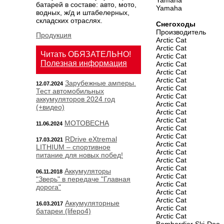
Yamaha
батарей в составе: авто, мото,
Yamaha
водных, ж/д и штабелерных,
складских отраслях.
Снегоходы
Производитель
Продукция
Arctic Cat
Arctic Cat
Читать ОБЯЗАТЕЛЬНО!
Arctic Cat
Полезная информация
Arctic Cat
Arctic Cat
Arctic Cat
Зарубежные амперы.
12.07.2024
Arctic Cat
Тест автомобильных
Arctic Cat
аккумуляторов 2024 год
Arctic Cat
(+видео)
Arctic Cat
Arctic Cat
МОТОВЕСНА
11.06.2024
Arctic Cat
Arctic Cat
RDrive eXtremal
17.03.2021
Arctic Cat
LITHIUM – спортивное
Arctic Cat
питание для новых побед!
Arctic Cat
Arctic Cat
Аккумуляторы
06.11.2018
Arctic Cat
"Зверь" в передаче "Главная
Arctic Cat
дорога"
Arctic Cat
Arctic Cat
Аккумуляторные
16.03.2017
Arctic Cat
батареи (lifepo4)
Arctic Cat