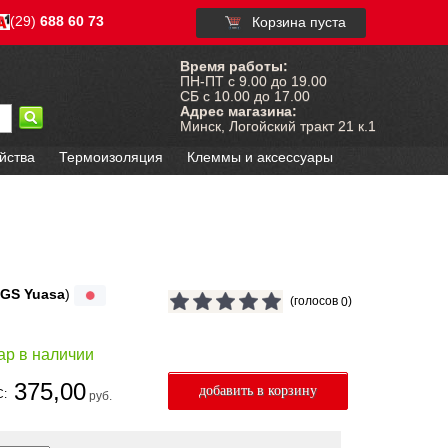
(29)
688 60 73
Корзина пуста
Время работы:
ПН-ПТ с 9.00 до 19.00
СБ с 10.00 до 17.00
Адрес магазина:
Минск, Логойский тракт 21 к.1
йства
Термоизоляция
Клеммы и аксессуары
GS Yuasa
)
(голосов
)
0
ар в наличии
375,00
С:
руб.