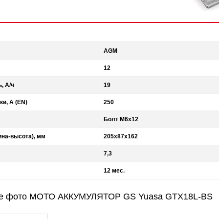
AGM
12
, А/ч
19
ки, А (EN)
250
Болт М6х12
на-высота), мм
205х87х162
7,3
12 мес.
е фото МОТО АККУМУЛЯТОР GS Yuasa GTX18L-BS