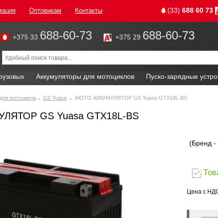
(33)
688 60 73
мация
Оптовикам
Контакты
688-60-73
688-60-73
+375 33
+375 29
рузовых
Аккумуляторы для мотоциклов
Пуско-зарядные устро
для мотоцикла
→
GS Yuasa
→ МОТО АККУМУЛЯТОР GS Yuasa GTX18L-BS
ЛЯТОР GS Yuasa GTX18L-BS
(Бренд -
Тов
Цена с НД