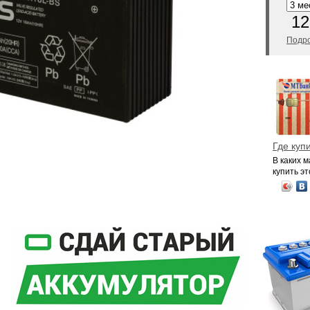
12
Подро
Где куп
В каких 
купить эт