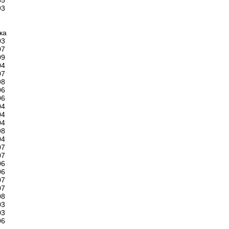
85
93
ка
03
07
09
04
07
98
06
06
04
04
04
98
04
07
07
06
06
07
07
08
03
03
06