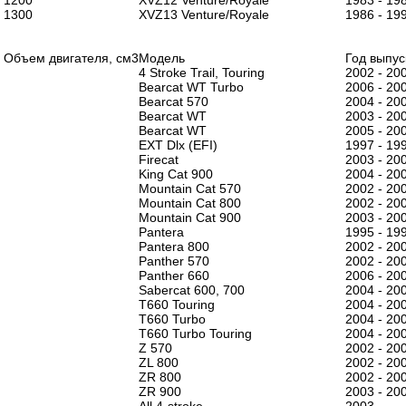
1200
XVZ12 Venture/Royale
1983 - 19
1300
XVZ13 Venture/Royale
1986 - 19
Объем двигателя, см3
Модель
Год выпус
4 Stroke Trail, Touring
2002 - 20
Bearcat WT Turbo
2006 - 20
Bearcat 570
2004 - 20
Bearcat WT
2003 - 20
Bearcat WT
2005 - 20
EXT Dlx (EFI)
1997 - 19
Firecat
2003 - 20
King Cat 900
2004 - 20
Mountain Cat 570
2002 - 20
Mountain Cat 800
2002 - 20
Mountain Cat 900
2003 - 20
Pantera
1995 - 19
Pantera 800
2002 - 20
Panther 570
2002 - 20
Panther 660
2006 - 20
Sabercat 600, 700
2004 - 20
T660 Touring
2004 - 20
T660 Turbo
2004 - 20
T660 Turbo Touring
2004 - 20
Z 570
2002 - 20
ZL 800
2002 - 20
ZR 800
2002 - 20
ZR 900
2003 - 20