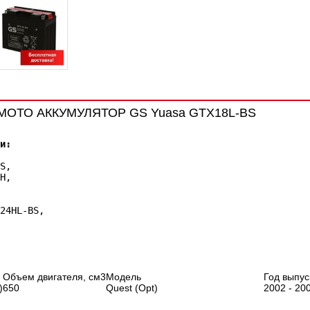
 МОТО АККУМУЛЯТОР GS Yuasa GTX18L-BS
и:
S,
H,
24HL-BS,
Объем двигателя, см3
Модель
Год выпус
)
650
Quest (Opt)
2002 - 20