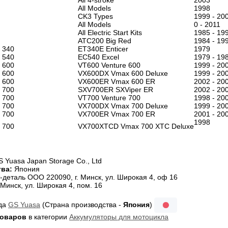
All 4-stroke
2003
All Models
1998
CK3 Types
1999 - 20
All Models
0 - 2011
All Electric Start Kits
1985 - 19
ATC200 Big Red
1984 - 19
340
ET340E Enticer
1979
540
EC540 Excel
1979 - 19
600
VT600 Venture 600
1999 - 20
600
VX600DX Vmax 600 Deluxe
1999 - 20
600
VX600ER Vmax 600 ER
2002 - 20
700
SXV700ER SXViper ER
2002 - 20
700
VT700 Venture 700
1998 - 20
700
VX700DX Vmax 700 Deluxe
1999 - 20
700
VX700ER Vmax 700 ER
2001 - 20
1998
700
VX700XTCD Vmax 700 XTC Deluxe
 Yuasa Japan Storage Co., Ltd
ва:
Япония
-деталь ООО 220090, г. Минск, ул. Широкая 4, оф 16
Минск, ул. Широкая 4, пом. 16
нда
GS Yuasa
(Страна производства -
Япония
)
товаров
в категории
Аккумуляторы для мотоцикла