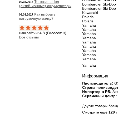
Bombardier Ski-Doo
Тяговые Li-Ion
06.03.2017
Bombardier Ski-Doo
(литий-ионные) аккумуляторы
Bombardier Ski-Doo
Kawasaki
Как выбрать
06.03.2017
Polaris
нагрузочную вилку?
Polaris
Yamaha
Yamaha
4.8 (Голосов:
)
Наш рейтинг
3
Yamaha
Все отзывы
Yamaha
Yamaha
Yamaha
Yamaha
Yamaha
Yamaha
Yamaha
Информация
Производитель:
GS
Страна производст
Импортер в РБ:
Акт
Сервисный центр:
Другие товары бре
Смотрите ещё
129 