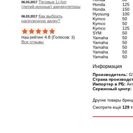
Тяговые Li-Ion
06.03.2017
Honda
125
(литий-ионные) аккумуляторы
Honda
150
Hyosung
100
Как выбрать
06.03.2017
Kymco
50
нагрузочную вилку?
Kymco
50
Kymco
125
SYM
50
4.8 (Голосов:
)
Yamaha
50
Наш рейтинг
3
Все отзывы
Yamaha
50
Yamaha
50
Yamaha
50
Yamaha
50
Информация
Производитель:
GS
Страна производст
Импортер в РБ:
Акт
Сервисный центр:
Другие товары бре
Смотрите ещё
129 