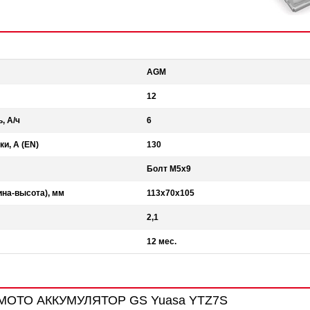
AGM
12
, А/ч
6
ки, А (EN)
130
Болт М5х9
на-высота), мм
113x70x105
2,1
12 мес.
 МОТО АККУМУЛЯТОР GS Yuasa YTZ7S