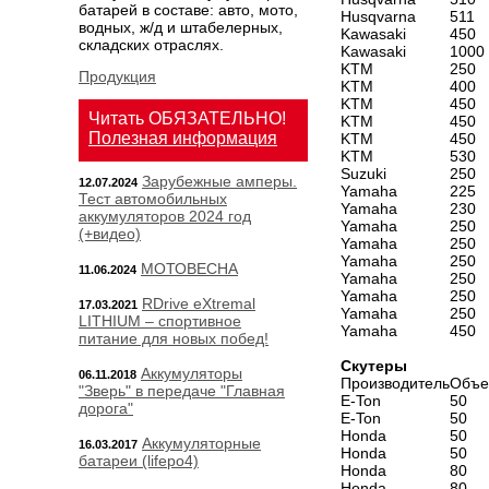
батарей в составе: авто, мото,
Husqvarna
511
водных, ж/д и штабелерных,
Kawasaki
450
складских отраслях.
Kawasaki
1000
KTM
250
Продукция
KTM
400
KTM
450
Читать ОБЯЗАТЕЛЬНО!
KTM
450
Полезная информация
KTM
450
KTM
530
Suzuki
250
Зарубежные амперы.
12.07.2024
Yamaha
225
Тест автомобильных
Yamaha
230
аккумуляторов 2024 год
Yamaha
250
(+видео)
Yamaha
250
Yamaha
250
МОТОВЕСНА
11.06.2024
Yamaha
250
Yamaha
250
RDrive eXtremal
17.03.2021
Yamaha
250
LITHIUM – спортивное
Yamaha
450
питание для новых побед!
Скутеры
Аккумуляторы
06.11.2018
Производитель
Объе
"Зверь" в передаче "Главная
E-Ton
50
дорога"
E-Ton
50
Honda
50
Аккумуляторные
16.03.2017
Honda
50
батареи (lifepo4)
Honda
80
Honda
80