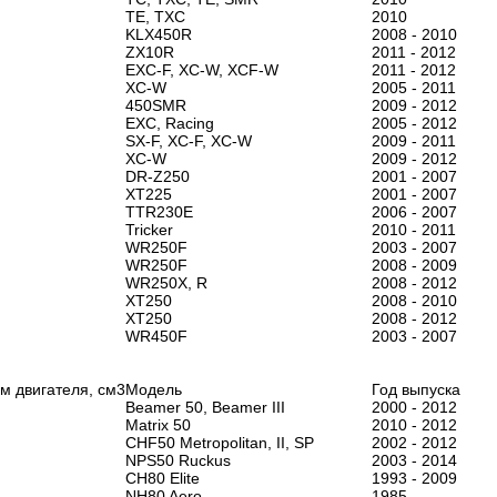
TE, TXC
2010
KLX450R
2008 - 2010
ZX10R
2011 - 2012
EXC-F, XC-W, XCF-W
2011 - 2012
XC-W
2005 - 2011
450SMR
2009 - 2012
EXC, Racing
2005 - 2012
SX-F, XC-F, XC-W
2009 - 2011
XC-W
2009 - 2012
DR-Z250
2001 - 2007
XT225
2001 - 2007
TTR230E
2006 - 2007
Tricker
2010 - 2011
WR250F
2003 - 2007
WR250F
2008 - 2009
WR250X, R
2008 - 2012
XT250
2008 - 2010
XT250
2008 - 2012
WR450F
2003 - 2007
м двигателя, см3
Модель
Год выпуска
Beamer 50, Beamer III
2000 - 2012
Matrix 50
2010 - 2012
CHF50 Metropolitan, II, SP
2002 - 2012
NPS50 Ruckus
2003 - 2014
CH80 Elite
1993 - 2009
NH80 Aero
1985