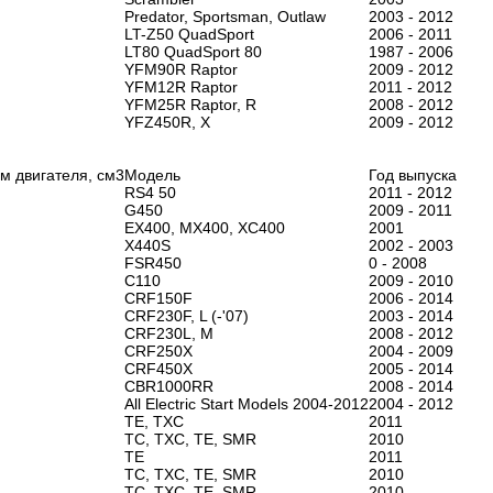
Predator, Sportsman, Outlaw
2003 - 2012
LT-Z50 QuadSport
2006 - 2011
LT80 QuadSport 80
1987 - 2006
YFM90R Raptor
2009 - 2012
YFM12R Raptor
2011 - 2012
YFM25R Raptor, R
2008 - 2012
YFZ450R, X
2009 - 2012
м двигателя, см3
Модель
Год выпуска
RS4 50
2011 - 2012
G450
2009 - 2011
EX400, MX400, XC400
2001
X440S
2002 - 2003
FSR450
0 - 2008
C110
2009 - 2010
CRF150F
2006 - 2014
CRF230F, L (-'07)
2003 - 2014
CRF230L, M
2008 - 2012
CRF250X
2004 - 2009
CRF450X
2005 - 2014
CBR1000RR
2008 - 2014
All Electric Start Models 2004-2012
2004 - 2012
TE, TXC
2011
TC, TXC, TE, SMR
2010
TE
2011
TC, TXC, TE, SMR
2010
TC, TXC, TE, SMR
2010