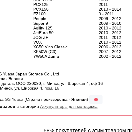
PCX125
2011
PCX150
2013 - 2014
EZ100
0 - 2011
People
2009 - 2012
Super 9
2009 - 2010
Agility 125
2010 - 2012
JetEuro 50
2010 - 2012
JOG ZR
2011 - 2012
VOX
2010 - 2012
XC50 Vino Classic
2006 - 2012
XF50W (C3)
2007 - 2012
YW50A Zuma
2002 - 2012
 Yuasa Japan Storage Co., Ltd
ва:
Япония
-деталь ООО 220090, г. Минск, ул. Широкая 4, оф 16
Минск, ул. Широкая 4, пом. 16
нда
GS Yuasa
(Страна производства -
Япония
)
товаров
в категории
Аккумуляторы для мотоцикла
58% покупателей с этим товаром п