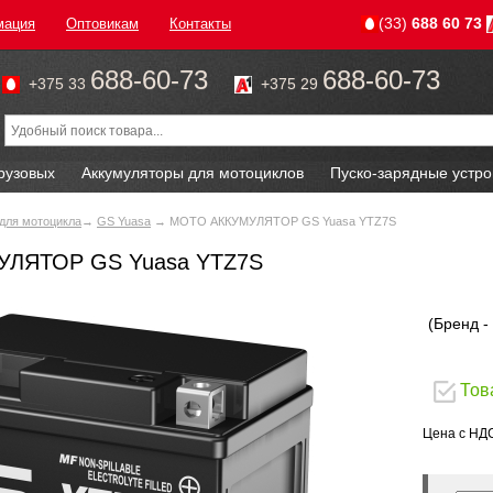
(33)
688 60 73
мация
Оптовикам
Контакты
688-60-73
688-60-73
+375 33
+375 29
рузовых
Аккумуляторы для мотоциклов
Пуско-зарядные устро
для мотоцикла
→
GS Yuasa
→ МОТО АККУМУЛЯТОР GS Yuasa YTZ7S
ЛЯТОР GS Yuasa YTZ7S
(Бренд -
Тов
Цена с НД