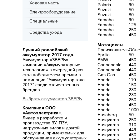
Ходовая часть
Polaris
90
Suzuki
50
Электрооборудование
Suzuki
80
Yamaha
90
Специальные
Yamaha
125
Yamaha
250
Средства ухода
Yamaha
450
Мотоциклы
Лучший российский
Производитель
Объе
аккумулятор 2017 года.
Aprilia
50
Аккумулятор «ЗВЕРЬ»
BMW
450
компании «Аккумуляторные
Cannondale
440
технологии» в очередной раз
Cannondale
440
стал победителем премии в
Gas Gas
450
номинации "Аккумулятор года
Honda
110
2017" среди отечественных
Honda
150
брендов.
Honda
230
Honda
230
Выбрать аккумулятор ЗВЕРЬ
Honda
250
Honda
450
Компания ООО
Honda
1000
«Автоэлектрика».
Husaberg
50
Лидер в разработке и
Husqvarna
250
производстве ЗУ, ПЗУ,
Husqvarna
310
нагрузочных вилок и другой
Husqvarna
449
продукции, применяемых для
Husqvarna
450
обслуживания аккумуляторных
Husqvarna
510