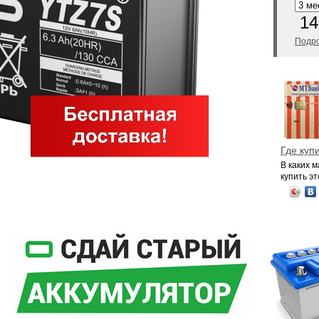
14
Подро
Где куп
В каких 
купить эт