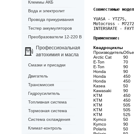
Клеммы АКБ
Совместимые модел
Вода и электролит
YUASA - YTZ7S,
Провода прикуривания
Motocross - M7272
Тестер аккумуляторов
INTERSRATE - FAYT
Преобразователи 12-220 В
Применение:
Профессиональная
Квадроциклы
Производитель
Объе
автохимия и масла
Arctic Cat
90
E-Ton
70
Смазки и присадки
E-Ton
90
Honda
90
Двигатель
Honda
450
Honda
450
Трансмиссия
Kasea
50
Kawasaki
90
Гидроусилитель
KTM
450
KTM
450
Топливная система
KTM
505
KTM
505
Тормозная система
KTM
525
Система охлаждения
Kymco
50
Kymco
90
Климат-контроль
Polaris
50
Polaris
50