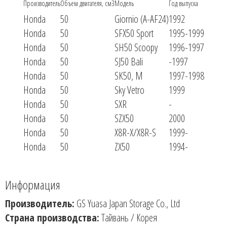
Производитель
Объем двигателя, см3
Модель
Год выпуска
Honda
50
Giornio (A-AF24)
1992
Honda
50
SFX50 Sport
1995-1999
Honda
50
SH50 Scoopy
1996-1997
Honda
50
SJ50 Bali
-1997
Honda
50
SK50, M
1997-1998
Honda
50
Sky Vetro
1999
Honda
50
SXR
-
Honda
50
SZX50
2000
Honda
50
X8R-X/X8R-S
1999-
Honda
50
ZX50
1994-
Информация
Производитель:
GS Yuasa Japan Storage Co., Ltd
Страна производства:
Тайвань / Корея