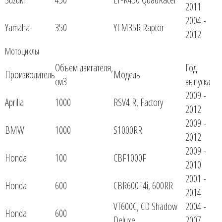
2011
2004 -
Yamaha
350
YFM35R Raptor
2012
Мотоциклы
Объем двигателя,
Год
Производитель
Модель
см3
выпуска
2009 -
Aprilia
1000
RSV4 R, Factory
2012
2009 -
BMW
1000
S1000RR
2012
2009 -
Honda
100
CBF1000F
2010
2001 -
Honda
600
CBR600F4i, 600RR
2014
VT600C, CD Shadow
2004 -
Honda
600
Deluxe
2007