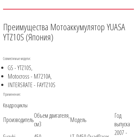
Преимущества Мотоаккумулятор YUASA
YTZ10S (Япония)
Совместимые модели:
GS - YTZ10S,
Motocross - M7210A,
INTERSRATE - FAYTZ10S
Применение:
Квадроциклы
Объем двигателя,
Год
Производитель
Модель
см3
выпуска
2007 -
Suzuki
450
LT-R450 QuadRacer