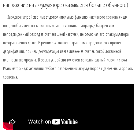
напряжение на аккумуляторе оказывается больше обычного)
Зарядное устройство имеет дополнительную функцию «активного хранения» для
того, чтобы иметь возможность компенсировать саморазряд батареи или
непредвиденный разряд за счет внешней нагрузки, не отключая его от аккумулятора
неограниченно долго. В режиме «активного хранения» продолжается процесс
десульфатации, причем десульфатация идет активнее за счет высокой локальной
плотности электролита. В состав устройства включен дополнительный источник тока
Реаниматор - для активации глубоко разряженных аккумуляторов с длительным сроком
хранения.