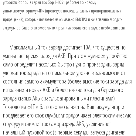
устройств.Второй в серии прибор Т-1051 работает по новому
уникальномуалгоритму«4П» (процедура последовательных пропорциональных
приращений), который позволяет максимально БЫСТРО и качественно зарядить
аккумулятор Вашего автомобиля или реанимировать его в случае необходимости.
Максимальный ток заряда достигает 10А, что существенно
уменьшает время зарядки АКБ. При этом «умное» устройство
само определит насколько быстро нужно производить заряд -
удержит ток заряда на оптимальном уровне в зависимости от
состояния самого аккумулятора (более высокие токи заряда для
исправных и новых АКБ и более низкие токи для бережного
заряда старых АКБ с засульфатированными пластинами).
Технология «4П» благотворно влияет на Ваш аккумулятор и
продлевает его срок службы: упорядочивает электрохимическую
структуру и снижает ток саморазряда АКБ, увеличивает
начальный пусковой ток (в первые секунды запуска двигателя