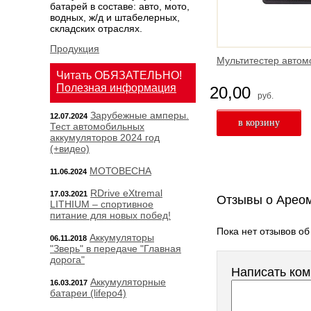
батарей в составе: авто, мото,
водных, ж/д и штабелерных,
складских отраслях.
Продукция
Мультитестер авто
Читать ОБЯЗАТЕЛЬНО!
Полезная информация
20,00
руб.
Зарубежные амперы.
12.07.2024
Тест автомобильных
аккумуляторов 2024 год
(+видео)
МОТОВЕСНА
11.06.2024
RDrive eXtremal
17.03.2021
Отзывы о Ареом
LITHIUM – спортивное
питание для новых побед!
Пока нет отзывов об
Аккумуляторы
06.11.2018
"Зверь" в передаче "Главная
дорога"
Написать ко
Аккумуляторные
16.03.2017
батареи (lifepo4)