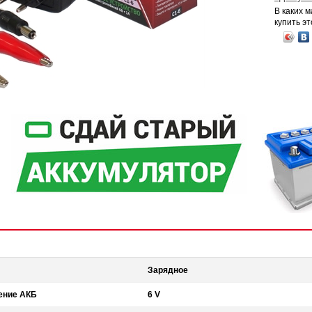
В каких 
купить эт
Зарядное
ение АКБ
6 V