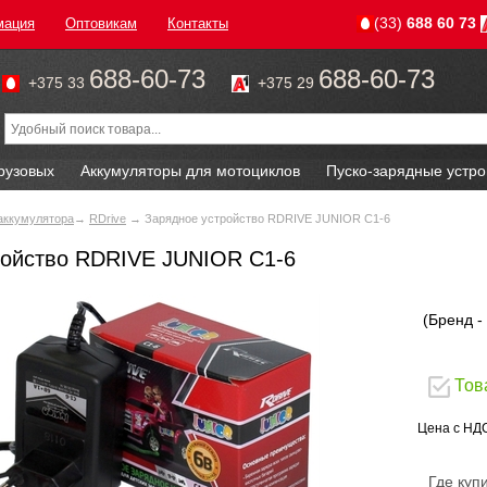
(33)
688 60 73
мация
Оптовикам
Контакты
688-60-73
688-60-73
+375 33
+375 29
рузовых
Аккумуляторы для мотоциклов
Пуско-зарядные устро
аккумулятора
→
RDrive
→ Зарядное устройство RDRIVE JUNIOR C1-6
ройство RDRIVE JUNIOR C1-6
(Бренд -
Тов
Цена с НД
Где куп