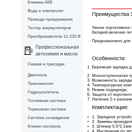
Клеммы АКБ
Вода и электролит
Преимущества 
Провода прикуривания
Умное портативное з
Тестер аккумуляторов
батарей,включая ге
Преобразователи 12-220 В
Предназначено для 
Профессиональная
автохимия и масла
Особенности:
Смазки и присадки
Бережная зарядка д
Двигатель
Многоступенчатая п
Возможность зарядк
Трансмиссия
Температурная ком
Режим подзаряда;
Гидроусилитель
Защита от коротког
Наличие 2-х разъемо
Топливная система
Комплектация:
Тормозная система
1. Зарядное устройс
Система охлаждения
2. Зажимы-крокодил
Климат-контроль
3. Штекер 5,5*2,1мм
4. Инструкция по эк