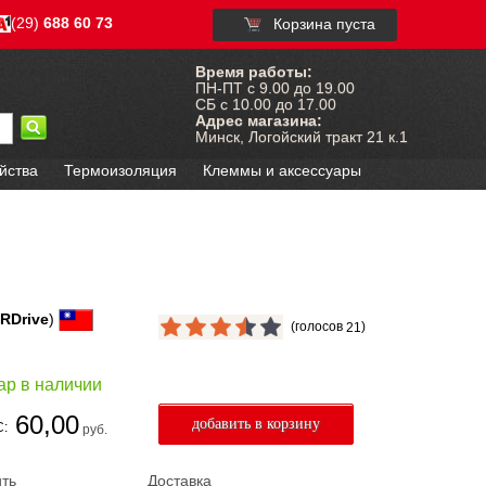
(29)
688 60 73
Корзина пуста
Время работы:
ПН-ПТ с 9.00 до 19.00
СБ с 10.00 до 17.00
Адрес магазина:
Минск, Логойский тракт 21 к.1
йства
Термоизоляция
Клеммы и аксессуары
RDrive
)
(голосов
)
21
ар в наличии
60,00
С:
руб.
ить
Доставка