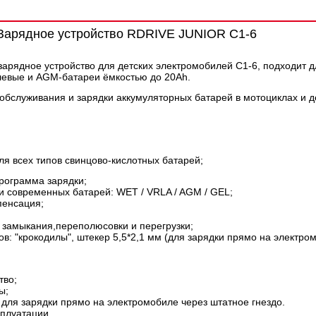
Зарядное устройство RDRIVE JUNIOR C1-6
арядное устройство для детских электромобилей С1-6, подходит д
левые и AGM-батареи ёмкостью до 20Ah.
обслуживания и зарядки аккумуляторных батарей в мотоциклах и д
ля всех типов свинцово-кислотных батарей;
рограмма зарядки;
и современных батарей: WET / VRLA / AGM / GEL;
пенсация;
о замыкания,переполюсовки и перегрузки;
в: "крокодилы", штекер 5,5*2,1 мм (для зарядки прямо на электром
тво;
ы;
 для зарядки прямо на электромобиле через штатное гнездо.
сплуатации