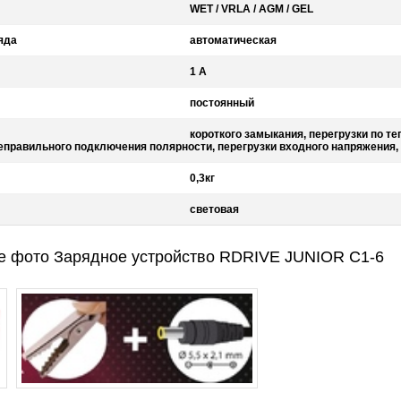
WET / VRLA / AGM / GEL
яда
автоматическая
1 А
постоянный
короткого замыкания, перегрузки по те
неправильного подключения полярности, перегрузки входного напряжения,
0,3кг
световая
е фото Зарядное устройство RDRIVE JUNIOR C1-6