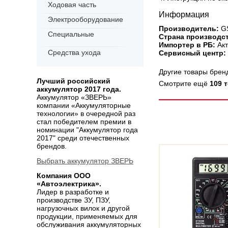
Ходовая часть
Информация
Электрооборудование
Производитель:
GS
Специальные
Страна производст
Импортер в РБ:
Акт
Средства ухода
Сервисный центр:
Другие товары бре
Лучший российский
Смотрите ещё
109 
аккумулятор 2017 года.
Аккумулятор «ЗВЕРЬ»
компании «Аккумуляторные
технологии» в очередной раз
стал победителем премии в
номинации "Аккумулятор года
2017" среди отечественных
брендов.
Выбрать аккумулятор ЗВЕРЬ
Компания ООО
«Автоэлектрика».
Лидер в разработке и
производстве ЗУ, ПЗУ,
нагрузочных вилок и другой
продукции, применяемых для
обслуживания аккумуляторных